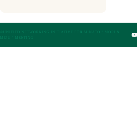
©UNIFIED NETWORKING INITIATIVE FOR MINATO “ MORI &
MIZU “ MEETING