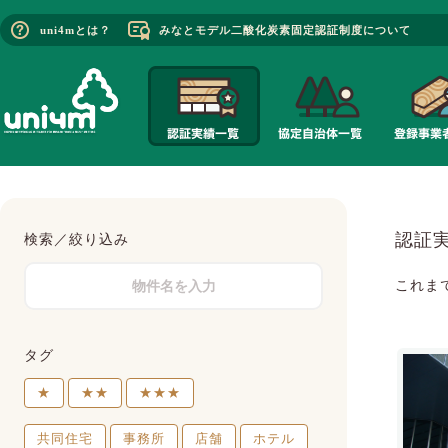
uni4mとは？
みなとモデル二酸化炭素固定認証制度について
認証
検索／絞り込み
これま
タグ
★
★★
★★★
共同住宅
事務所
店舗
ホテル