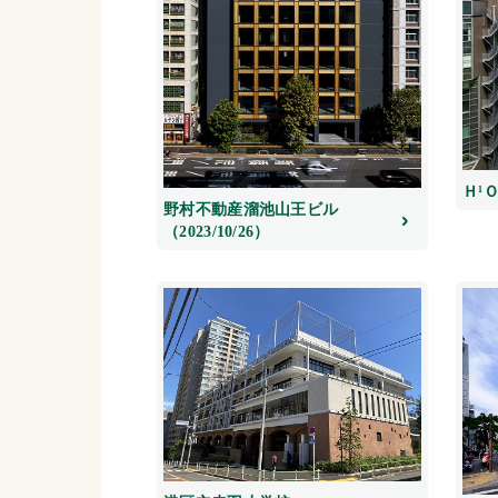
Ｈ¹Ｏ
野村不動産溜池山王ビル
（2023/10/26）