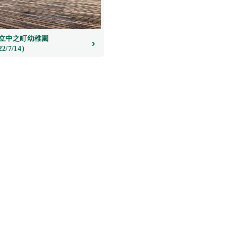
立中之町幼稚園
22/7/14）