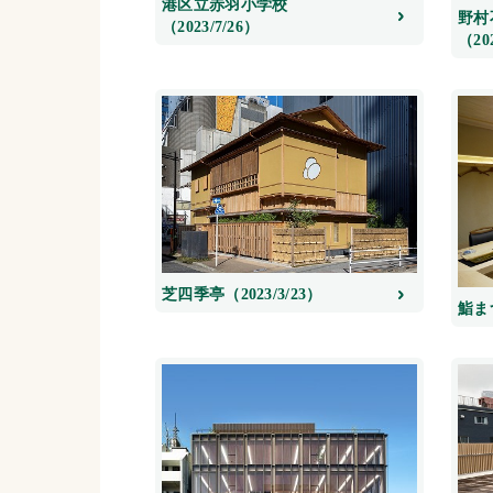
港区立赤羽小学校
野村
（2023/7/26）
（20
芝四季亭（2023/3/23）
鮨まつ