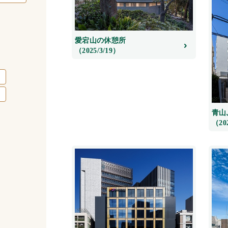
愛宕山の休憩所
（2025/3/19）
青山
（20