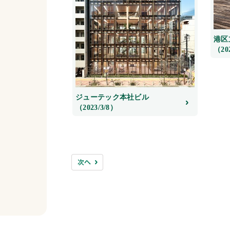
港区
（20
ジューテック本社ビル
（2023/3/8）