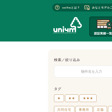
uni4mとは？
みなとモデル
検索／絞り込み
タグ
★
★★
★★★
共同住宅
事務所
店舗