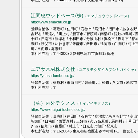
本社所在地：〒1048551 東京都中央区晴海3丁目3番3号
江間忠ウッドベース(株)
（
エマチュウウッドベース
）
http://www.emachu.co.jp
登録自治体：葛巻町 / 住田町 / 石巻市 / 鹿沼市 / 沼田市 / あきる野市 /
吉野村 / 黒滝村 / 川上村 / 新宮市 / 智頭町 / 南部町 / 隠岐の島町 / 
十町 / 日南市 / 諸塚村 / 十和田市 / 丹波山村 / 浜松市 / 坂井市 / 都城
殿町 / 秩父市 / いわき市 / 飯能市 / 飯田市 / 延岡市 / 白鷹町 / 村上市
町 / 日向市 / 海陽町
本社所在地：〒4430036 愛知県蒲郡市浜町12番地
ユアサ木材株式会社
（
ユアサモクザイカブシキガイシャ
）
https://yuasa-lumber.co.jp/
登録自治体：檜原村 / 東白川村 / 智頭町 / 浜松市 / 八女市 / 米沢市
本社所在地：〒
（株）内外テクノス
（
ナイガイテクノス
）
https://www.naigai-technos.co.jp/
登録自治体：葛巻町 / 住田町 / 石巻市 / 鹿沼市 / あきる野市 / 高山市 /
智頭町 / 日南町 / 西粟倉村 / 三好市 / 久万高原町 / 馬路村 / 十和田市 
き市 / 飯能市 / 白鷹町 / 村上市 / 日光市 / 塙町 / 登米市
本社所在地：〒1620845 東京都新宿区市谷本村町1-1 住友市ヶ