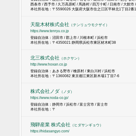
西条市 / 西予市 / 久万高原町 / 馬路村 / 四万十町 / 日南市 / 大館市 
本社所在地：〒5590026 大阪府大阪市住之江区平林北1丁目2番1
天龍木材株式会社
（
テンリュウモクザイ
）
https://www.tenryu.co.jp
登録自治体：沼田市 / 郡上市 / 川根本町 / 浜松市
本社所在地：〒4350021 静岡県浜松市東区材木町38
北三株式会社
（
ホクサン
）
http://www.hoxan.co.jp
登録自治体：あきる野市 / 檜原村 / 東白川村 / 浜松市
本社所在地：〒1360082 東京都江東区新木場1丁目7-6
株式会社ノダ
（
ノダ
）
https://www.noda-co.jp/
登録自治体：静岡市 / 浜松市 / 富士宮市 / 富士市
本社所在地：〒
飛騨産業 株式会社
（
ヒダサンギョウ
）
https://hidasangyo.com/