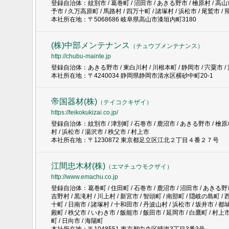
登録自治体：紋別市 / 葛巻町 / 沼田市 / あきる野市 / 檜原村 / 高山市 
予市 / 久万高原町 / 馬路村 / 四万十町 / 諸塚村 / 浜松市 / 尾鷲市 /
本社所在地：〒5068686 岐阜県高山市漆垣内町3180
(株)中部メンテナンス
（
チュウブメンテナンス
）
http://chubu-mainte.jp
登録自治体：あきる野市 / 東白川村 / 川根本町 / 静岡市 / 宍粟市 / 浜
本社所在地：〒4240034 静岡県静岡市清水区横砂中町20-1
帝国器材(株)
（
テイコクキザイ
）
https://teikokukizai.co.jp/
登録自治体：紋別市 / 津別町 / 石巻市 / 鹿沼市 / あきる野市 / 檜原村 
村 / 浜松市 / 湯沢市 / 秩父市 / 村上市
本社所在地：〒1230872 東京都足立区江北２丁目４番２７号
江間忠木材(株)
（
エマチュウモクザイ
）
http://www.emachu.co.jp
登録自治体：葛巻町 / 住田町 / 石巻市 / 鹿沼市 / 沼田市 / あきる野市 /
吉野村 / 黒滝村 / 川上村 / 新宮市 / 智頭町 / 南部町 / 隠岐の島町 / 
十町 / 日南市 / 諸塚村 / 十和田市 / 丹波山村 / 浜松市 / 坂井市 / 都城
殿町 / 秩父市 / いわき市 / 飯能市 / 飯田市 / 延岡市 / 白鷹町 / 村上市
町 / 日向市 / 海陽町