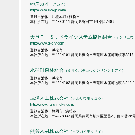
㈱スカイ
（
スカイ
）
http://www.sky-jp.com/
登録自治体：川根本町 / 浜松市
本社所在地：〒4380111 静岡県磐田市上野部2740-5
天竜Ｔ．Ｓ．ドライシステム協同組合
（
テンリュウ
http://www.ts-dry.com
登録自治体：浜松市
本社所在地：〒4314101 静岡県浜松市天竜区水窪町奥領家3818-
水窪町森林組合
（
ミサクボチョウシンリンクミアイ
）
登録自治体：浜松市
本社所在地：〒4314102 静岡県浜松市天竜区水窪町地頭方248-1
成澤木工株式会社
（
ナルサワモッコウ
）
http://www.naru-moku.co.jp
登録自治体：静岡市 / 浜松市
本社所在地：〒4228033 静岡県静岡市駿河区登呂2丁目18番36
熊谷木材株式会社
（
クマガイモクザイ
）