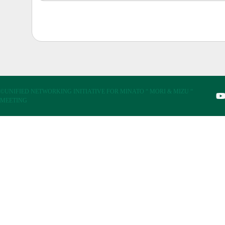
©UNIFIED NETWORKING INITIATIVE FOR MINATO “ MORI & MIZU “
MEETING