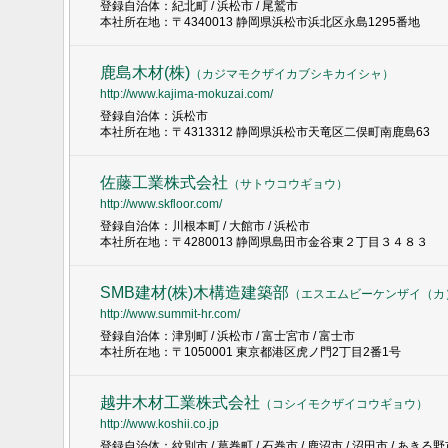
登録自治体：紀北町 / 浜松市 / 尾鷲市
本社所在地：〒4340013 静岡県浜松市浜北区永島1295番地
鹿島木材(株)
（
カジマモクザイカブシキカイシャ
）
http://www.kajima-mokuzai.com/
登録自治体：浜松市
本社所在地：〒4313312 静岡県浜松市天竜区二俣町南鹿島63
佐藤工業株式会社
（
サトウコウギョウ
）
http://www.skfloor.com/
登録自治体：川根本町 / 大館市 / 浜松市
本社所在地：〒4280013 静岡県島田市金谷東２丁目３４８３
SMB建材(株)木構造建築部
（
エスエムビーケンザイ（カ
http://www.summit-hr.com/
登録自治体：津別町 / 浜松市 / 富士宮市 / 富士市
本社所在地：〒1050001 東京都港区虎ノ門2丁目2番1号
越井木材工業株式会社
（
コシイモクザイコウギョウ
）
http://www.koshii.co.jp
登録自治体：紋別市 / 葛巻町 / 石巻市 / 鹿沼市 / 沼田市 / あきる野市 /