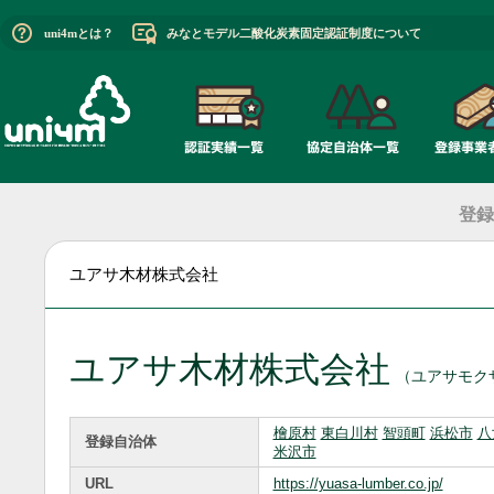
uni4mとは？
みなとモデル二酸化炭素固定認証制度について
登録
ユアサ木材株式会社
ユアサ木材株式会社
（ユアサモク
檜原村
東白川村
智頭町
浜松市
八
登録自治体
米沢市
URL
https://yuasa-lumber.co.jp/