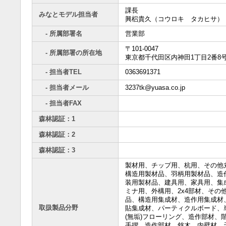
課長
みなとモデル担当者
興梠貴久（コウロキ タカヒサ）
- 所属部署名
営業部
〒101-0047
- 所属部署の所在地
東京都千代田区内神田1丁目2番8
- 担当者TEL
0363691371
- 担当者メール
3237tk@yuasa.co.jp
- 担当者FAX
森林認証：1
森林認証：2
森林認証：3
製材用、チップ用、杭用、その他
構造用製材品、羽柄用製材品、造
装用製材品、建具用、家具用、集
ミナ用、外構用、2x4部材、その
品、構造用集成材、造作用集成材
取扱製品分野
貼集成材、パーティクルボード、
(無垢)フローリング、造作部材、
手摺、造作部材、銘木、内壁材、