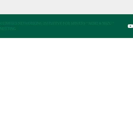
©UNIFIED NETWORKING INITIATIVE FOR MINATO “ MORI & MIZU “
MEETING