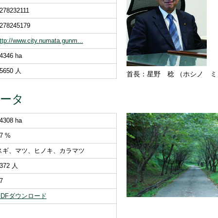
278232111
278245179
ttp://www.city.numata.gunm...
4346 ha
5650 人
首長：星野 稔 （ホシノ ミ
データ
4308 ha
7 %
スギ、マツ、ヒノキ、カラマツ
372 人
7
PDFダウンロード