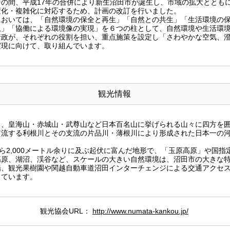
の間、平成17年の合併により新生沼田市が誕生し、市域の拡大ととも
変化・複雑化に対応するため、計画の改訂を行いました。
おいては、「自然環境の保全と再生」「自然との共生」「生活環境の保
止」「協働による環境像の実現」を６つの柱として、自然環境や生活環
行政が、それぞれの役割を担い、重点施策を設定し「さわやかな空気、
実現に向けて、取り組んでいます。
観光情報
、皇海山・赤城山・武尊山など日本百名山に挙げられる山々に四方を囲
貫流する利根川とその支流の片品川・薄根川により形成された日本一の
ら2,000メートル余りに及ぶ起伏に富んだ地形で、「玉原高原」や国指
高原、湖沼、渓谷など、スケールの大きい自然環境は、沼田市の大きな
場、観光果樹園や関越自動車道沼田インターチェンジによる交通アクセ
っています。
観光協会URL：
http://www.numata-kankou.jp/