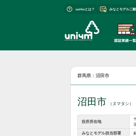
uni4mとは？
みなとモデル二酸
群馬県：沼田市
沼田市
（ヌマタシ）
〒
役所所在地
みなとモデル担当部署