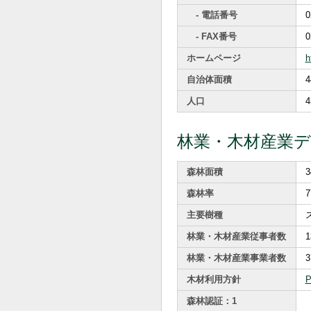
- 電話番号
0
- FAX番号
0
ホームページ
h
自治体面積
4
人口
4
林業・木材産業
森林面積
3
森林率
7
主要樹種
林業・木材産業従事者数
1
林業・木材産業事業者数
3
木材利用方針
森林認証：1