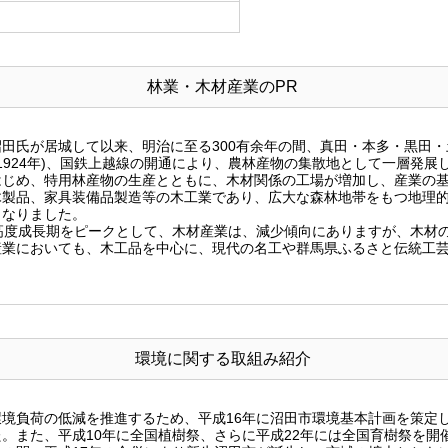
林業・木材産業のPR
に沼田氏が居城して以来、明治に至る300有余年の間、真田・本多・黒田
(1924年)、国鉄上越線の開通により、農林産物の集散地として一層発展
はじめ、特用林産物の生産とともに、木材関係の工場が増加し、産業の
木製品、家具装備品製造等の木工業であり、広大な森林地帯をもつ地理
となりました。
高度成長期をピークとして、木材産業は、減少傾向にありますが、木材
産業においても、木工品を中心に、現代の名工や群馬県ふるさと伝統工
環境に関する取組み紹介
境負荷の低減を推進するため、平成16年に沼田市環境基本計画を策定
。また、平成10年に全国植樹祭、さらに平成22年には全国育樹祭を開