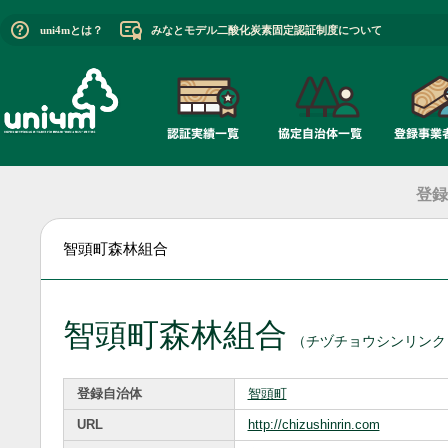
uni4mとは？
みなとモデル二酸化炭素固定認証制度について
登録
智頭町森林組合
智頭町森林組合
（チヅチョウシンリンク
登録自治体
智頭町
URL
http://chizushinrin.com