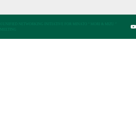
©UNIFIED NETWORKING INITIATIVE FOR MINATO “ MORI & MIZU “
MEETING