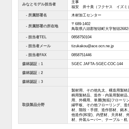
主事
みなとモデル担当者
福安 井十美（フクヤス イズミ
- 所属部署名
木材加工センター
〒689-1402
- 所属部署の所在地
鳥取県八頭郡智頭町大字智頭2682
- 担当者TEL
0858750104
- 担当者メール
tizukakou@ace.ocn.ne.jp
- 担当者FAX
0858751446
森林認証：1
SGEC JAFTA-SGEC-COC-144
森林認証：2
森林認証：3
製材用、その他丸太、構造用製材
柄用製材品、造作・内装用製材品
用、外構用、単層(無垢)フローリ
取扱製品分野
縁甲板、その他フローリング、造
材、階段・手摺、造作部材、銘木
他造作(和室)、内壁材、天井材、
材、外装ルーバー、テーブル・机