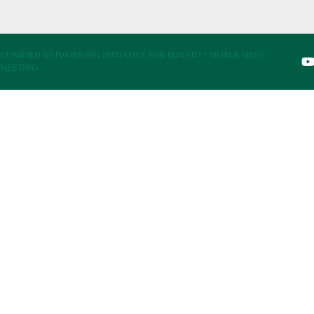
©UNIFIED NETWORKING INITIATIVE FOR MINATO “ MORI & MIZU “
MEETING