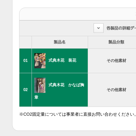
製品名
製品分類
式典木花 装花
01
その他素材
式典木花 かなば胸
02
その他素材
章
※CO2固定量については事業者に直接お問い合わせください