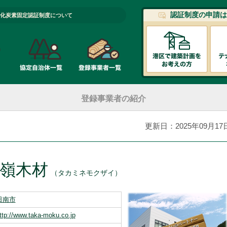
認証制度の申請は
化炭素固定認証制度について
登録事業者の紹介
更新日：2025年09月17
嶺木材
（タカミネモクザイ）
日南市
ttp://www.taka-moku.co.jp