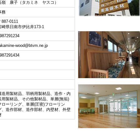
高嶺 康子（タカミネ ヤスコ）
事務
887-0111
宮崎県日南市伊比井173-1
987291234
akamine-wood@btvm.ne.jp
987291434
構造用製材品、羽柄用製材品、造作・内
装用製材品、その他製材品、単層(無垢)
フローリング、単層(圧密)フローリン
グ、造作部材、造作部材、内壁材、外壁
材