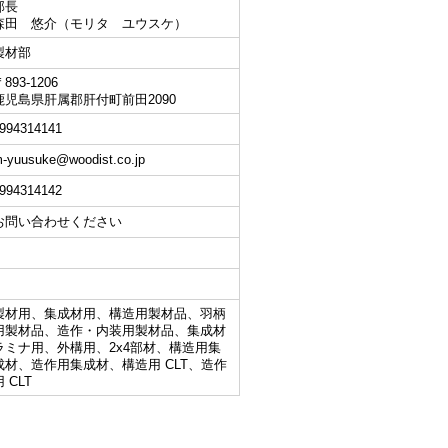
部長
森田 悠介（モリタ ユウスケ）
製材部
893-1206
鹿児島県肝属郡肝付町前田2090
994314141
-yuusuke@woodist.co.jp
994314142
お問い合わせください
製材用、集成材用、構造用製材品、羽柄
用製材品、造作・内装用製材品、集成材
ラミナ用、外構用、2x4部材、構造用集
成材、造作用集成材、構造用 CLT、造作
 CLT