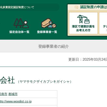
認証制度の申請は
化炭素固定認証制度について
登録事業者の紹介
更新日：2025年03月24
会社
（ヤマサモクザイカブシキガイシャ）
日南市
都城市
ttp://www.woodist.co.jp