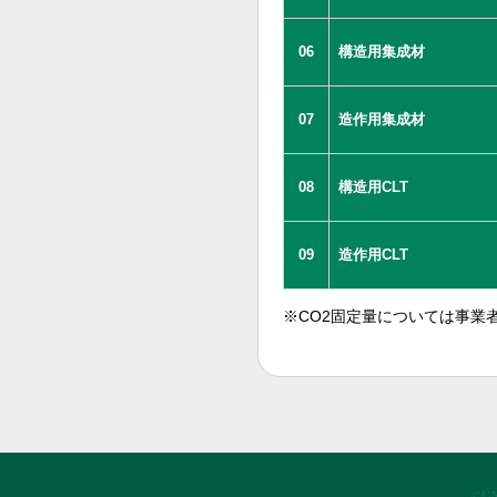
06
構造用集成材
07
造作用集成材
08
構造用CLT
09
造作用CLT
※CO2固定量については事業