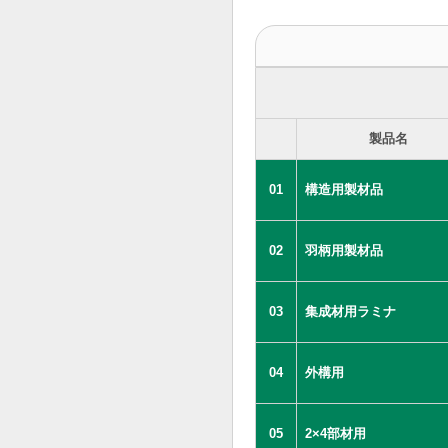
製品名
01
構造用製材品
02
羽柄用製材品
03
集成材用ラミナ
04
外構用
05
2×4部材用