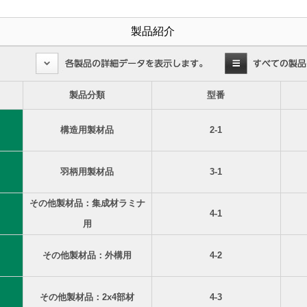
製品紹介
製品分類
型番
構造用製材品
2-1
羽柄用製材品
3-1
その他製材品：集成材ラミナ
4-1
用
その他製材品：外構用
4-2
その他製材品：2x4部材
4-3