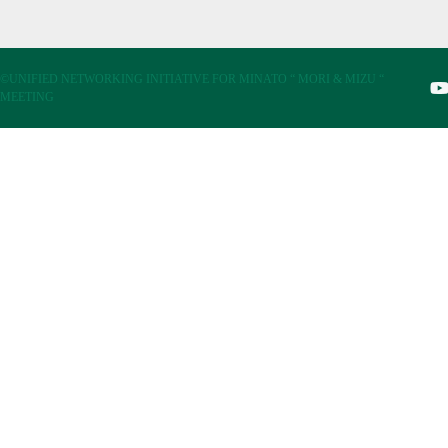
©UNIFIED NETWORKING INITIATIVE FOR MINATO “ MORI & MIZU “
MEETING