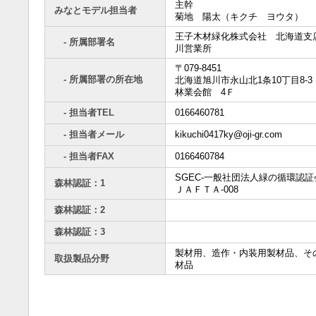
主幹
みなとモデル担当者
菊地 陽太（キクチ ヨウタ）
王子木材緑化株式会社 北海道支
- 所属部署名
川営業所
〒079-8451
- 所属部署の所在地
北海道旭川市永山北1条10丁目8-
林業会館 4Ｆ
- 担当者TEL
0166460781
- 担当者メール
kikuchi0417ky@oji-gr.com
- 担当者FAX
0166460784
SGEC-一般社団法人緑の循環認証
森林認証：1
ＪＡＦＴＡ-008
森林認証：2
森林認証：3
製材用、造作・内装用製材品、そ
取扱製品分野
材品