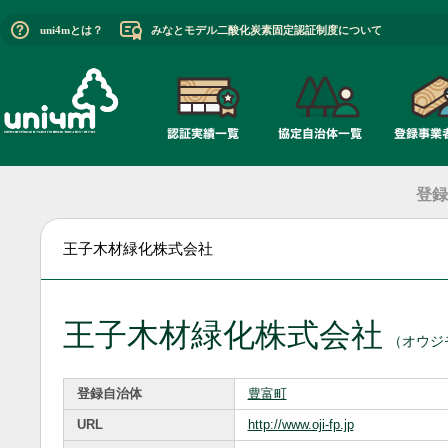
uni4mとは？
みなとモデル二酸化炭素固定認証制度について
登録
王子木材緑化株式会社
王子木材緑化株式会社
（オウジ
登録自治体
豊富町
URL
http://www.oji-fp.jp