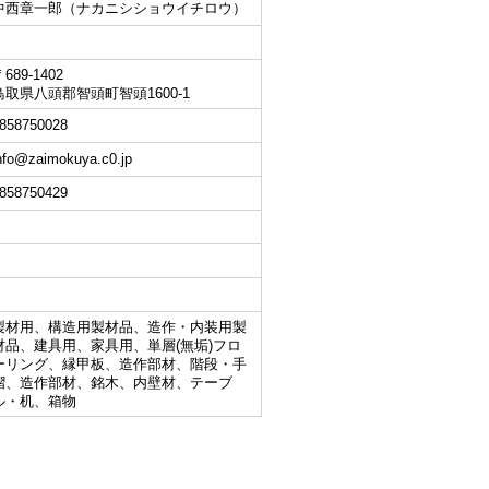
中西章一郎（ナカニシショウイチロウ）
689-1402
鳥取県八頭郡智頭町智頭1600-1
858750028
nfo@zaimokuya.c0.jp
858750429
製材用、構造用製材品、造作・内装用製
材品、建具用、家具用、単層(無垢)フロ
ーリング、縁甲板、造作部材、階段・手
摺、造作部材、銘木、内壁材、テーブ
ル・机、箱物