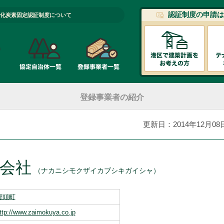
認証制度の申請は
化炭素固定認証制度について
登録事業者の紹介
更新日：2014年12月08
会社
（ナカニシモクザイカブシキガイシャ）
智頭町
ttp://www.zaimokuya.co.jp