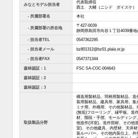
代表取締役
みなとモデル担当者
西土 大輔（ニシド ダイスケ）
- 所属部署名
本社
〒427-0039
- 所属部署の所在地
静岡県島田市向谷１丁目4039番地
- 担当者TEL
0547362295
- 担当者メール
bz801312@bz01.plala.or.jp
- 担当者FAX
0547371344
森林認証：1
FSC SA-COC-004643
森林認証：2
森林認証：3
構造用製材品、羽柄用製材品、造
装用製材品、建具用、家具用、集
ミナ用、外構用、その他製材品、
(無垢)フローリング、縁甲板、造
材、階段・手摺、モールディング
取扱製品分野
他造作(洋室)、造作部材、その他造
室)、その他建具、内壁材、天井材
装ルーバー、その他内装仕上、外