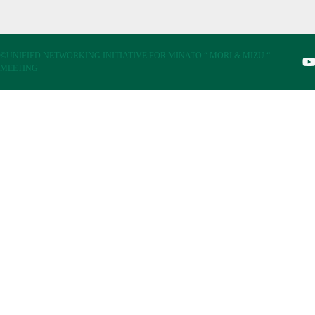
©UNIFIED NETWORKING INITIATIVE FOR MINATO “ MORI & MIZU “
MEETING