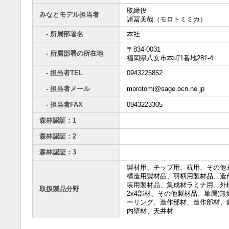
取締役
みなとモデル担当者
諸冨美哉（モロトミミカ）
- 所属部署名
本社
〒834-0031
- 所属部署の所在地
福岡県八女市本町1番地281-4
- 担当者TEL
0943225852
- 担当者メール
morotomi@sage.ocn.ne.jp
- 担当者FAX
0943223305
森林認証：1
森林認証：2
森林認証：3
製材用、チップ用、杭用、その他
構造用製材品、羽柄用製材品、造
装用製材品、集成材ラミナ用、外
取扱製品分野
2x4部材、その他製材品、単層(無
ーリング、造作部材、造作部材、
内壁材、天井材