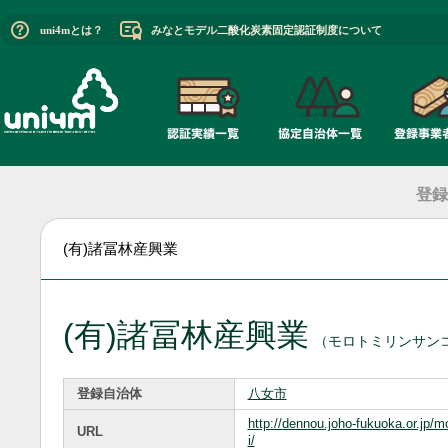
uni4mとは？
みなとモデル二酸化炭素固定認証制度について
登録
(有)諸冨林産興業
(有)諸冨林産興業
（モロトミリンサン
登録自治体
八女市
http://dennou.joho-fukuoka.or.jp/
URL
i/