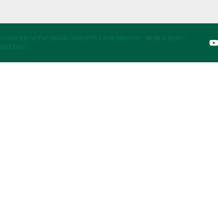
©UNIFIED NETWORKING INITIATIVE FOR MINATO “ MORI & MIZU “
MEETING