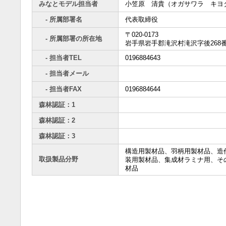
みなとモデル担当者
小笠原 清貴（オガサワラ キヨ
- 所属部署名
代表取締役
〒020-0173
- 所属部署の所在地
岩手県岩手郡滝沢村滝沢字後268番
- 担当者TEL
0196884643
- 担当者メール
- 担当者FAX
0196884644
森林認証：1
森林認証：2
森林認証：3
構造用製材品、羽柄用製材品、造
取扱製品分野
装用製材品、集成材ラミナ用、そ
材品