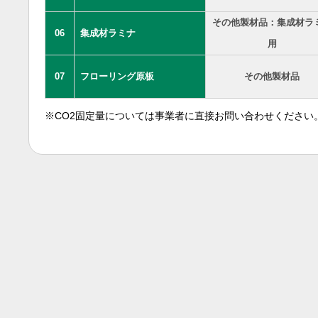
その他製材品：集成材ラ
06
集成材ラミナ
用
07
フローリング原板
その他製材品
※CO2固定量については事業者に直接お問い合わせください