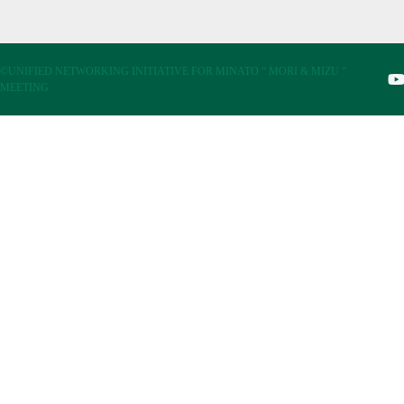
©UNIFIED NETWORKING INITIATIVE FOR MINATO “ MORI & MIZU “
MEETING