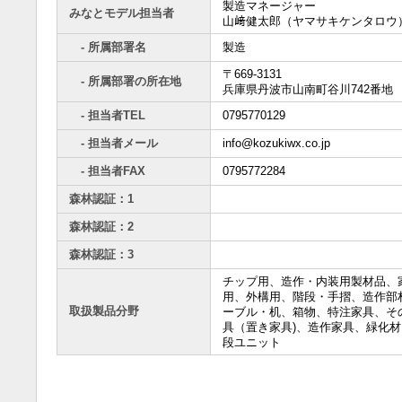
製造マネージャー
みなとモデル担当者
山﨑健太郎（ヤマサキケンタロウ
- 所属部署名
製造
〒669-3131
- 所属部署の所在地
兵庫県丹波市山南町谷川742番地
- 担当者TEL
0795770129
- 担当者メール
info@kozukiwx.co.jp
- 担当者FAX
0795772284
森林認証：1
森林認証：2
森林認証：3
チップ用、造作・内装用製材品、
用、外構用、階段・手摺、造作部
取扱製品分野
ーブル・机、箱物、特注家具、そ
具（置き家具)、造作家具、緑化材
段ユニット