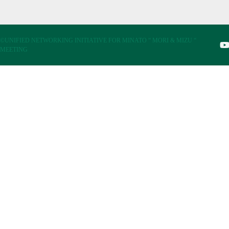
©UNIFIED NETWORKING INITIATIVE FOR MINATO “ MORI & MIZU “
MEETING