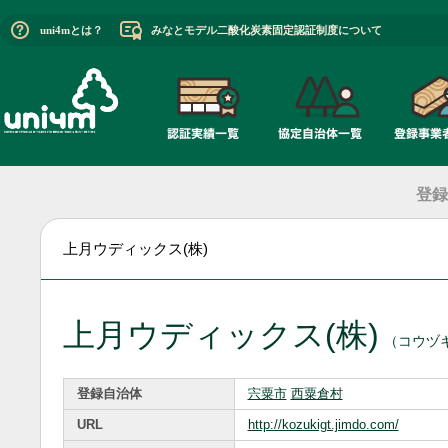
uni4mとは？
みなとモデル二酸化炭素固定認証制度について
登録
上月ウディックス(株)
上月ウディックス(株)
（コウヅ
登録自治体
宍粟市
西粟倉村
URL
http://kozukigt.jimdo.com/