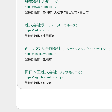
株式会社ノダ
（
ノダ
）
https://www.noda-co.jp/
登録自治体：静岡市 / 浜松市 / 富士宮市 / 富士市
株式会社ラ・ルース
（
ラルース
）
https://la-luz.co.jp/
登録自治体：小田原市
西川バウム合同会社
（
ニシカワバウムゴウドウガイシャ
）
https://nishikawa-baum.jp
登録自治体：飯能市
田口木工株式会社
（
タグチモッコウ
）
https://taguchi-mokkou.co.jp/
登録自治体：秩父市