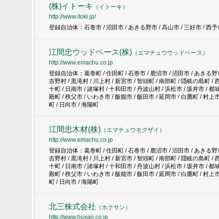
(株)イトーキ
（
イトーキ
）
http://www.itoki.jp/
登録自治体：石巻市 / 沼田市 / あきる野市 / 高山市 / 三好市 / 西予市
江間忠ウッドベース(株)
（
エマチュウウッドベース
）
http://www.emachu.co.jp
登録自治体：葛巻町 / 住田町 / 石巻市 / 鹿沼市 / 沼田市 / あきる野市 /
吉野村 / 黒滝村 / 川上村 / 新宮市 / 智頭町 / 南部町 / 隠岐の島町 / 
十町 / 日南市 / 諸塚村 / 十和田市 / 丹波山村 / 浜松市 / 坂井市 / 都城
殿町 / 秩父市 / いわき市 / 飯能市 / 飯田市 / 延岡市 / 白鷹町 / 村上市
町 / 日向市 / 海陽町
江間忠木材(株)
（
エマチュウモクザイ
）
http://www.emachu.co.jp
登録自治体：葛巻町 / 住田町 / 石巻市 / 鹿沼市 / 沼田市 / あきる野市 /
吉野村 / 黒滝村 / 川上村 / 新宮市 / 智頭町 / 南部町 / 隠岐の島町 / 
十町 / 日南市 / 諸塚村 / 十和田市 / 丹波山村 / 浜松市 / 坂井市 / 都城
殿町 / 秩父市 / いわき市 / 飯能市 / 飯田市 / 延岡市 / 白鷹町 / 村上市
町 / 日向市 / 海陽町
北三株式会社
（
ホクサン
）
http://www.hoxan.co.jp