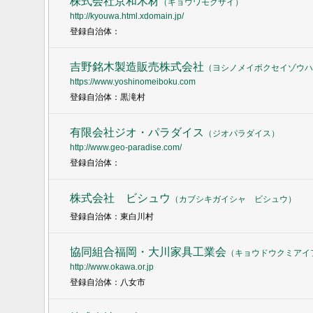
株式会社京和木材
（
キョウワモクザイ
）
http://kyouwa.html.xdomain.jp/
登録自治体：
吉野銘木製造販売株式会社
（
ヨシノメイボクセイゾウハ
https://www.yoshinomeiboku.com
登録自治体：黒滝村
有限会社ジオ・パラダイス
（
ジオパラダイス
）
http://www.geo-paradise.com/
登録自治体：
株式会社 ビシュウ
（
カブシキガイシャ ビシュウ
）
登録自治体：東白川村
協同組合福岡・大川家具工業会
（
キョウドウクミアイ
http://www.okawa.or.jp
登録自治体：八女市