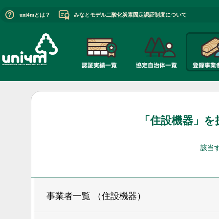
uni4mとは？
みなとモデル二酸化炭素固定認証制度について
「住設機器」を
該当
事業者一覧 （住設機器）