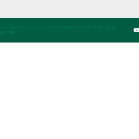
©UNIFIED NETWORKING INITIATIVE FOR MINATO “ MORI & MIZU “
MEETING