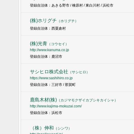
登録自治体：あきる野市 / 檜原村 / 東白川村 / 浜松市
(株)ホリグチ
（
ホリグチ
）
登録自治体：西粟倉村
(株)光青
（
コウセイ
）
http://www.kanuma.co.jp
登録自治体：鹿沼市
サシヒロ株式会社
（
サシヒロ
）
https://www.sashihiro.co.jp
登録自治体：三好市 / 那賀町
鹿島木材(株)
（
カジマモクザイカブシキカイシャ
）
http://www.kajima-mokuzai.com/
登録自治体：浜松市
（株）伸和
（
シンワ
）