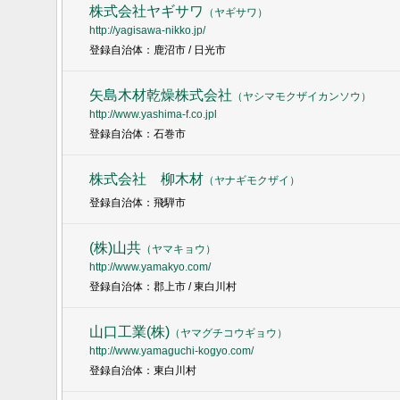
株式会社ヤギサワ
（
ヤギサワ
）
http://yagisawa-nikko.jp/
登録自治体：鹿沼市 / 日光市
矢島木材乾燥株式会社
（
ヤシマモクザイカンソウ
）
http://www.yashima-f.co.jpl
登録自治体：石巻市
株式会社 柳木材
（
ヤナギモクザイ
）
登録自治体：飛騨市
(株)山共
（
ヤマキョウ
）
http://www.yamakyo.com/
登録自治体：郡上市 / 東白川村
山口工業(株)
（
ヤマグチコウギョウ
）
http://www.yamaguchi-kogyo.com/
登録自治体：東白川村