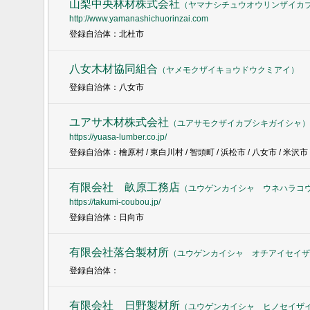
山梨中央林材株式会社
（
ヤマナシチュウオウリンザイカ
http://www.yamanashichuorinzai.com
登録自治体：北杜市
八女木材協同組合
（
ヤメモクザイキョウドウクミアイ
）
登録自治体：八女市
ユアサ木材株式会社
（
ユアサモクザイカブシキガイシャ
）
https://yuasa-lumber.co.jp/
登録自治体：檜原村 / 東白川村 / 智頭町 / 浜松市 / 八女市 / 米沢市
有限会社 畝原工務店
（
ユウゲンカイシャ ウネハラコ
https://takumi-coubou.jp/
登録自治体：日向市
有限会社落合製材所
（
ユウゲンカイシャ オチアイセイザ
登録自治体：
有限会社 日野製材所
（
ユウゲンカイシャ ヒノセイザ