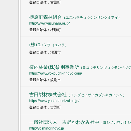
登録自治体：古殿町
梼原町森林組合
（
ユスハラチョウシンリンクミアイ
）
http://www.yusuhara.or.jp/
登録自治体：梼原町
(株)ユハラ
（
ユハラ
）
登録自治体：沼田市
横内林業(株)紋別事業所
（
ヨコウチリンギョウモンベツ
https://www.yokouchi-ringyo.com/
登録自治体：紋別市
吉田製材株式会社
（
ヨシダセイザイカブシキガイシャ
）
https://www.yoshidaseizai.co.jp/
登録自治体：吉野町
一般社団法人 吉野かわかみ社中
（
ヨシノカワカミシ
http://yoshinoringyo.jp