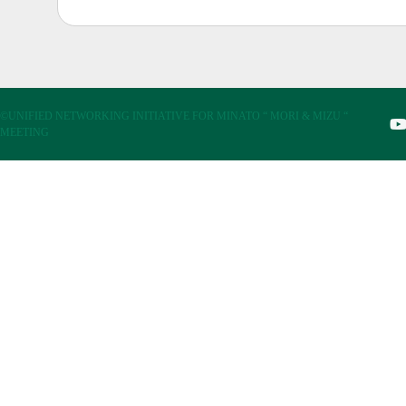
©UNIFIED NETWORKING INITIATIVE FOR MINATO “ MORI & MIZU “
MEETING