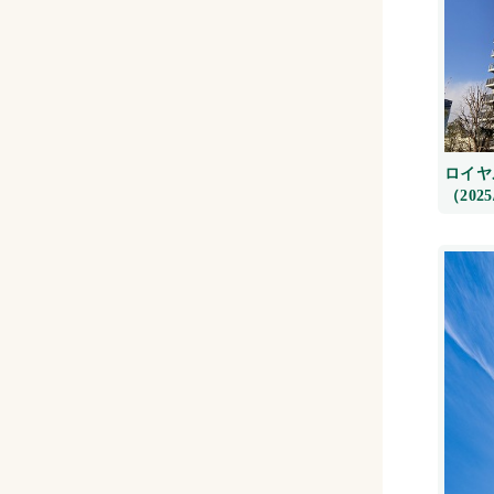
ロイヤ
（2025