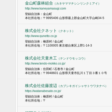
金山町森林組合
（
カネヤママチシンリンクミアイ
）
http://www.kaneyamasugi.com
登録自治体：金山町
本社所在地：〒9995406 山形県最上郡金山町大字山崎34-5
株式会社クネット
（
クネット
）
http://www.qunetto.co.jp
登録自治体：檜原村 / 金山町
本社所在地：〒1100005 東京都台東区上野1-14-3
株式会社天童木工
（
テンドウモッコウ
）
http://www.tendo-mokko.co.jp/
登録自治体：住田町 / 石巻市 / 金山町
本社所在地：〒9948601 山形県天童市乱川１丁目３番１０号
株式会社佐藤渡辺
（
カブシキガイシャサトウワタナベ
）
https://watanabesato.co.jp/
登録自治体：檜原村 / 金山町
本社所在地：〒