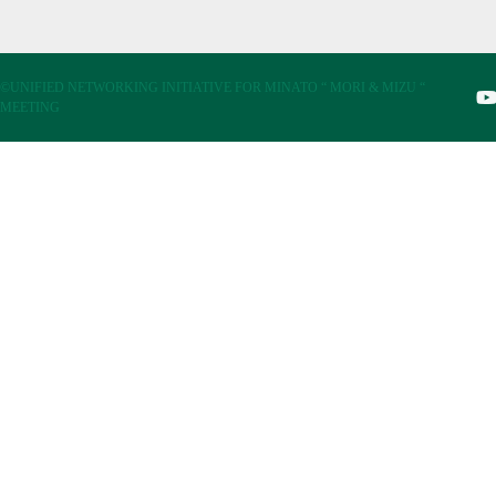
©UNIFIED NETWORKING INITIATIVE FOR MINATO “ MORI & MIZU “
MEETING