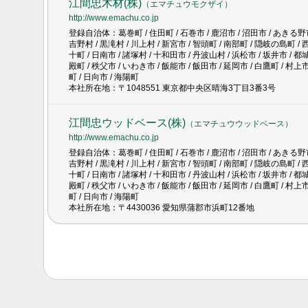
江間忠木材(株)
（
エマチュウモクザイ
）
http://www.emachu.co.jp
登録自治体：葛巻町 / 住田町 / 石巻市 / 鹿沼市 / 沼田市 / あきる野市 /
吉野村 / 黒滝村 / 川上村 / 新宮市 / 智頭町 / 南部町 / 隠岐の島町 / 
十町 / 日南市 / 諸塚村 / 十和田市 / 丹波山村 / 浜松市 / 坂井市 / 都城
殿町 / 秩父市 / いわき市 / 飯能市 / 飯田市 / 延岡市 / 白鷹町 / 村上市
町 / 日向市 / 海陽町
本社所在地：〒1048551 東京都中央区晴海3丁目3番3号
江間忠ウッドベース(株)
（
エマチュウウッドベース
）
http://www.emachu.co.jp
登録自治体：葛巻町 / 住田町 / 石巻市 / 鹿沼市 / 沼田市 / あきる野市 /
吉野村 / 黒滝村 / 川上村 / 新宮市 / 智頭町 / 南部町 / 隠岐の島町 / 
十町 / 日南市 / 諸塚村 / 十和田市 / 丹波山村 / 浜松市 / 坂井市 / 都城
殿町 / 秩父市 / いわき市 / 飯能市 / 飯田市 / 延岡市 / 白鷹町 / 村上市
町 / 日向市 / 海陽町
本社所在地：〒4430036 愛知県蒲郡市浜町12番地