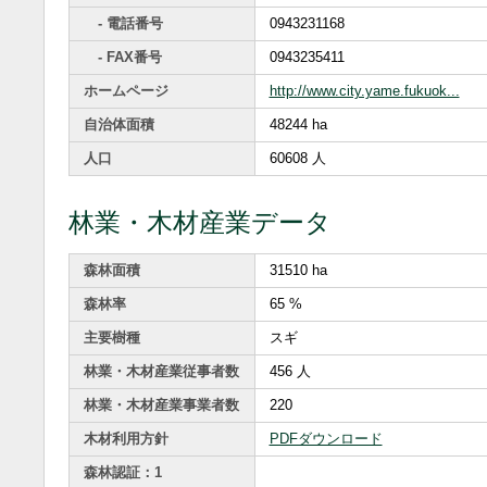
- 電話番号
0943231168
- FAX番号
0943235411
ホームページ
http://www.city.yame.fukuok...
自治体面積
48244 ha
人口
60608 人
林業・木材産業データ
森林面積
31510 ha
森林率
65 %
主要樹種
スギ
林業・木材産業従事者数
456 人
林業・木材産業事業者数
220
木材利用方針
PDFダウンロード
森林認証：1