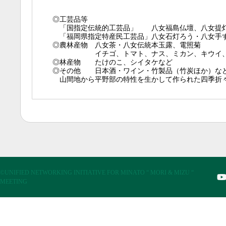
◎工芸品等
「国指定伝統的工芸品」 八女福島仏壇、八女提
「福岡県指定特産民工芸品」八女石灯ろう・八女手
◎農林産物 八女茶・八女伝統本玉露、電照菊
イチゴ、トマト、ナス、ミカン、キウイ、
◎林産物 たけのこ、シイタケなど
◎その他 日本酒・ワイン・竹製品（竹炭ほか）な
山間地から平野部の特性を生かして作られた四季折
©UNIFIED NETWORKING INITIATIVE FOR MINATO “ MORI & MIZU “
MEETING