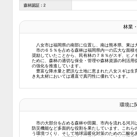
森林認証：2
林業
八女市は福岡県の南部に位置し、南は熊本県、東は
市の６５％を占める森林は福岡県内一の広大な面積を
奨励していたことから、民有林の７８％がスギ、ヒノ
ために、森林の適切な保全・管理や森林資源の利活用
の強化を推進しています。
豊富な降水量と肥沃な土地に恵まれた八女スギは生育
き丸太材においては通直で真円性に優れています。
環境に
市の大部分を占める森林や田園、市内を流れる河川は
防災機能など多面的な役割を果たしています。これら
う環境づくり、そして地球温暖化対策のための二酸化