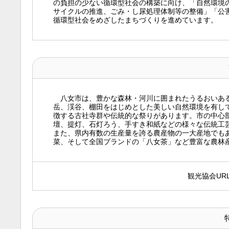
の負担の少ない循環型社会の構築に向け、「自然環境
サイクルの推進、ごみ・し尿処理体制等の整備」「公
循環型社会をめざしたまちづくりを進めています。
八女市は、豊かな森林・河川に囲まれたうるおいある
岳、渓谷、棚田をはじめとした美しい自然環境を有し
徴する古社寺群や伝統的な祭りがあります。市の中心
壇、提灯、石灯ろう、手すき和紙などの様々な伝統工
また、県内有数の生産量を誇る農産物の一大産地でも
菜、そして全国ブランドの「八女茶」など豊富な農林
観光協会UR