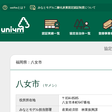
uni4mとは？
みなとモデル二酸化炭素固定認証制度について
協定
福岡県：八女市
八女市
（ヤメシ）
〒834-8585
役所所在地
八女市本町647番地
みなとモデル担当部署
産業経済部 林業振興課