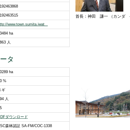
192463868
192463515
首長：神田 謙一 （カンダ
ttp://www.town.sumita.iwat...
3484 ha
863 人
データ
0289 ha
0 %
スギ
94 人
5
PDFダウンロード
SC森林認証 SA-FM/COC-1338