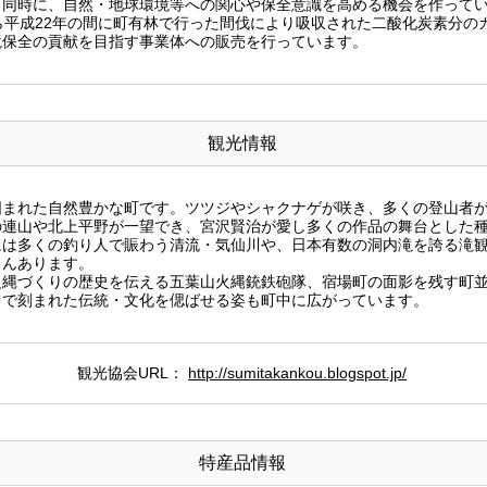
と同時に、自然・地球環境等への関心や保全意識を高める機会を作って
ら平成22年の間に町有林で行った間伐により吸収された二酸化炭素分の
境保全の貢献を目指す事業体への販売を行っています。
観光情報
囲まれた自然豊かな町です。ツツジやシャクナゲが咲き、多くの登山者
の連山や北上平野が一望でき、宮沢賢治が愛し多くの作品の舞台とした
には多くの釣り人で賑わう清流・気仙川や、日本有数の洞内滝を誇る滝
さんあります。
火縄づくりの歴史を伝える五葉山火縄銃鉄砲隊、宿場町の面影を残す町
中で刻まれた伝統・文化を偲ばせる姿も町中に広がっています。
観光協会URL：
http://sumitakankou.blogspot.jp/
特産品情報