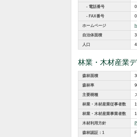
- 電話番号
0
- FAX番号
0
ホームページ
h
自治体面積
3
人口
4
林業・木材産業
森林面積
3
森林率
9
主要樹種
林業・木材産業従事者数
1
林業・木材産業事業者数
1
木材利用方針
森林認証：1
F