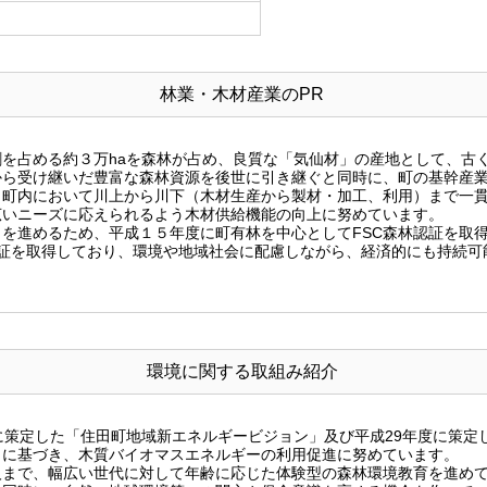
林業・木材産業のPR
を占める約３万haを森林が占め、良質な「気仙材」の産地として、古
から受け継いだ豊富な森林資源を後世に引き継ぐと同時に、町の基幹産
、町内において川上から川下（木材生産から製材・加工、利用）まで一
広いニーズに応えられるよう木材供給機能の向上に努めています。
を進めるため、平成１５年度に町有林を中心としてFSC森林認証を取
認証を取得しており、環境や地域社会に配慮しながら、経済的にも持続可
環境に関する取組み紹介
に策定した「住田町地域新エネルギービジョン」及び平成29年度に策定
」に基づき、木質バイオマスエネルギーの利用促進に努めています。
人まで、幅広い世代に対して年齢に応じた体験型の森林環境教育を進め