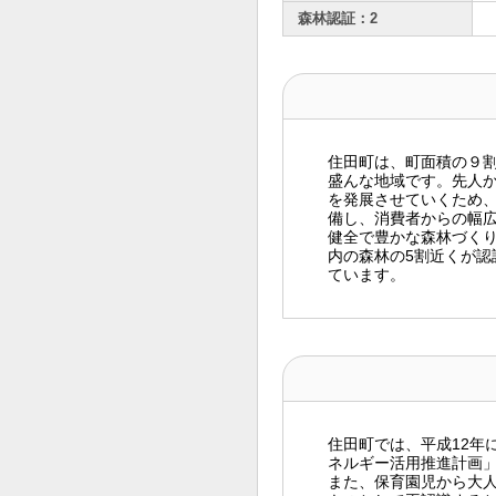
森林認証：2
住田町は、町面積の９割
盛んな地域です。先人
を発展させていくため
備し、消費者からの幅
健全で豊かな森林づくり
内の森林の5割近くが
ています。
住田町では、平成12年
ネルギー活用推進計画
また、保育園児から大