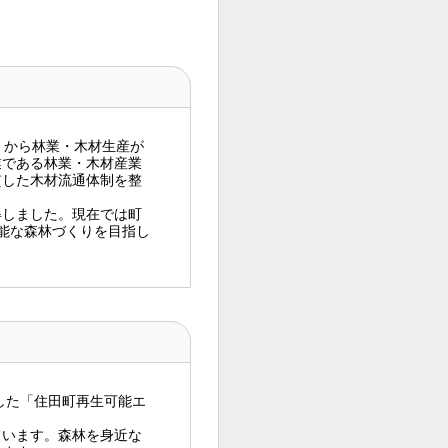
くから林業・木材生産が
業である林業・木材産業
貫した木材流通体制を整
得しました。現在では町
能な森林づくりを目指し
した「住田町再生可能エ
ています。森林を身近な