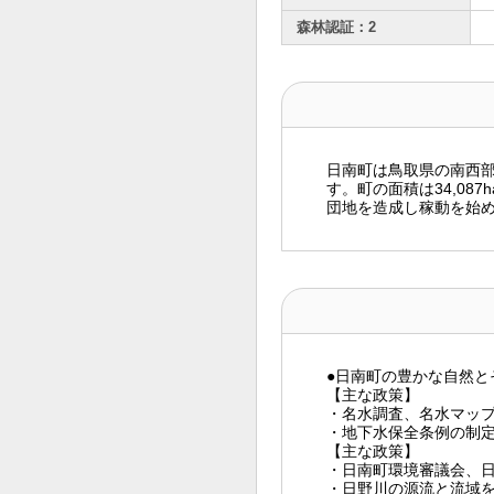
森林認証：2
日南町は鳥取県の南西
す。町の面積は34,087
団地を造成し稼動を始
●日南町の豊かな自然
【主な政策】
・名水調査、名水マッ
・地下水保全条例の制
【主な政策】
・日南町環境審議会、
・日野川の源流と流域