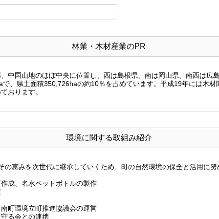
林業・木材産業のPR
部、中国山地のほぼ中央に位置し、西は島根県、南は岡山県、南西は広
haで、県土面積350,726haの約10％を占めています。平成19年には木
めております。
環境に関する取組み紹介
とその恵みを次世代に継承していくため、町の自然環境の保全と活用に努
プ作成、名水ペットボトルの製作
定
日南町環境立町推進協議会の運営
を守る会との連携