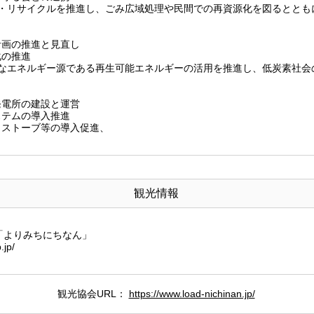
化・リサイクルを推進し、ごみ広域処理や民間での再資源化を図るととも
計画の推進と見直し
化の推進
能なエネルギー源である再生可能エネルギーの活用を推進し、低炭素社会
発電所の建設と運営
ステムの導入推進
トストーブ等の導入促進、
観光情報
「よりみちにちなん」
.jp/
観光協会URL：
https://www.load-nichinan.jp/