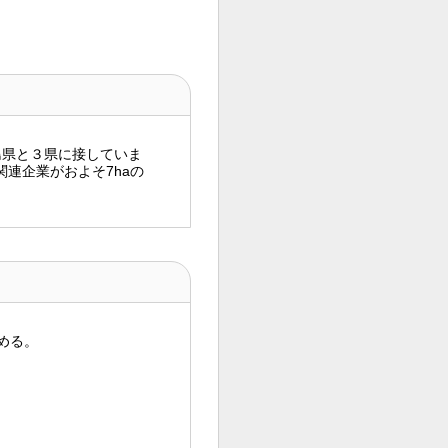
島県と３県に接していま
材関連企業がおよそ7haの
める。