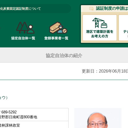
認証制度の申請は
化炭素固定認証制度について
協定自治体の紹介
更新日：2026年06月18
ョウ）
689-5292
日野郡日南町霞800番地
農林課林政室