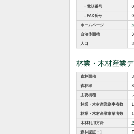
- 電話番号
0
- FAX番号
0
ホームページ
h
自治体面積
3
人口
3
林業・木材産業
森林面積
3
森林率
8
主要樹種
林業・木材産業従事者数
1
林業・木材産業事業者数
1
木材利用方針
森林認証：1
F