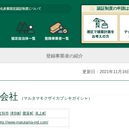
認証制度の申請は
化炭素固定認証制度について
登録事業者の紹介
更新日：2021年11月16
会社
（マルタマモクザイカブシキガイシャ）
紋別市
津別町
豊富町
滝上町
ttp://www.marutama-ind.com/