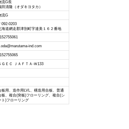
物流G長
織田清隆（オダキヨタカ）
物流G
092-0203
北海道網走郡津別町字達美１６２番地
152755061
.oda@marutama-ind.com
152755065
ＳＧＥＣ ＪＡＦＴＡ-Ｗ133
合板用、造作用LVL、構造用合板、普通
合板、複合(突板)フローリング、複合(シ
ート)フローリング