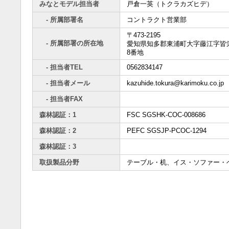
みなとモデル担当者
戸倉一英（トクラカズヒデ）
- 所属部署名
コントラクト営業部
〒473-2195
- 所属部署の所在地
愛知県知多郡東浦町大字藤江字皆栄
8番地
- 担当者TEL
0562834147
- 担当者メール
kazuhide.tokura@karimoku.co.jp
- 担当者FAX
森林認証：1
FSC SGSHK-COC-008686
森林認証：2
PEFC SGSJP-PCOC-1294
森林認証：3
取扱製品分野
テーブル・机、イス・ソファー・