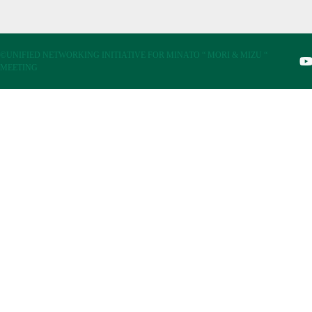
©UNIFIED NETWORKING INITIATIVE FOR MINATO “ MORI & MIZU “
MEETING