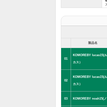
製品名
KOMOREBY lucas15(
01
カス）
KOMOREBY lucas15(
02
カス）
03
KOMOREBY noah15(