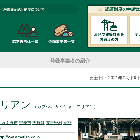
認証制度の申請は
化炭素固定認証制度について
登録事業者の紹介
更新日：2021年03月08
モリアン
（カブシキガイシャ モリアン）
あきる野市
宍粟市
吉野町
東吉野村
新宮
市
ttp://www.morian.co.jp