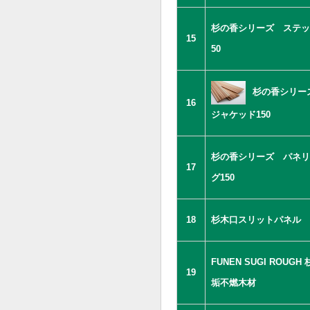
杉の香シリーズ ステッ
15
50
杉の香シリ
16
ジャケッド150
杉の香シリーズ パネリ
17
グ150
18
杉木口スリットパネル
FUNEN SUGI ROUGH
19
垢不燃木材