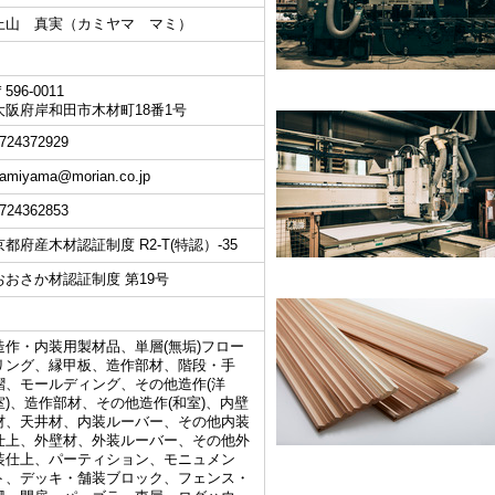
上山 真実（カミヤマ マミ）
596-0011
大阪府岸和田市木材町18番1号
724372929
amiyama@morian.co.jp
724362853
京都府産木材認証制度 R2-T(特認）-35
おおさか材認証制度 第19号
造作・内装用製材品、単層(無垢)フロー
リング、縁甲板、造作部材、階段・手
摺、モールディング、その他造作(洋
室)、造作部材、その他造作(和室)、内壁
材、天井材、内装ルーバー、その他内装
仕上、外壁材、外装ルーバー、その他外
装仕上、パーティション、モニュメン
ト、デッキ・舗装ブロック、フェンス・