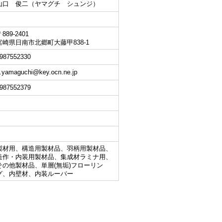
山口 俊二（ヤマグチ シュンジ）
889-2401
宮崎県日南市北郷町大藤甲838-1
987552330
.yamaguchi@key.ocn.ne.jp
987552379
製材用、構造用製材品、羽柄用製材品、
造作・内装用製材品、集成材ラミナ用、
その他製材品、単層(無垢)フローリン
グ、内壁材、内装ルーバー