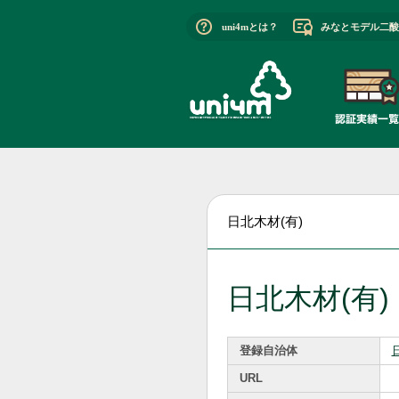
uni4mとは？
みなとモデル二酸
日北木材(有)
日北木材(有)
登録自治体
URL