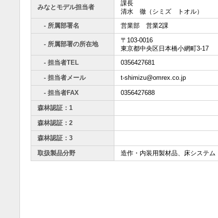
課長
みなとモデル担当者
清水 徹（シミズ トオル）
- 所属部署名
営業部 営業2課
〒103-0016
- 所属部署の所在地
東京都中央区日本橋小網町3-17
- 担当者TEL
0356427681
- 担当者メール
t-shimizu@omrex.co.jp
- 担当者FAX
0356427688
森林認証：1
森林認証：2
森林認証：3
取扱製品分野
造作・内装用製材品、床システム