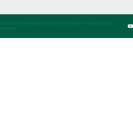
©UNIFIED NETWORKING INITIATIVE FOR MINATO “ MORI & MIZU “
MEETING