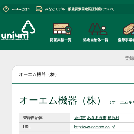
uni4mとは？
みなとモデル二酸化炭素固定認証制度について
登録
オーエム機器（株）
オーエム機器（株）
（オーエムキ
登録自治体
鹿沼市
あきる野市
檜原村
URL
http://www.omrex.co.jp/