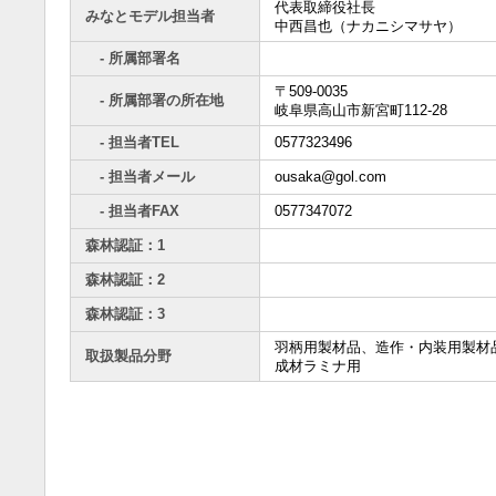
代表取締役社長
みなとモデル担当者
中西昌也（ナカニシマサヤ）
- 所属部署名
〒509-0035
- 所属部署の所在地
岐阜県高山市新宮町112-28
- 担当者TEL
0577323496
- 担当者メール
ousaka@gol.com
- 担当者FAX
0577347072
森林認証：1
森林認証：2
森林認証：3
羽柄用製材品、造作・内装用製材
取扱製品分野
成材ラミナ用