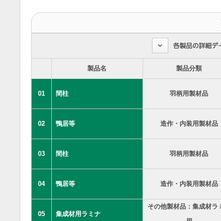
製品名
製品分類
01
間柱
羽柄用製材品
02
鴨居等
造作・内装用製材品
03
間柱
羽柄用製材品
04
鴨居等
造作・内装用製材品
その他製材品：集成材ラ
05
集成材用ラミナ