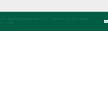
©UNIFIED NETWORKING INITIATIVE FOR MINATO “ MORI & MIZU “
MEETING