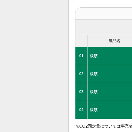
製品名
01
板類
02
板類
03
板類
04
板類
※CO2固定量については事業