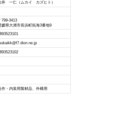
向井 一仁（ムカイ カズヒト）
799-3413
愛媛県大洲市長浜町拓海3番地9
893523101
ukaikk@f7.dion.ne.jp
893523102
造作・内装用製材品、外構用